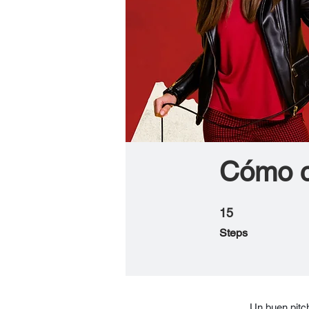
Cómo c
15
15 Steps
Steps
Un buen pitch