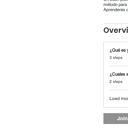
método para l
Aprenderás d
Overv
¿Qué es y
.
3 steps
¿Cuales 
.
2 steps
Load mo
Join