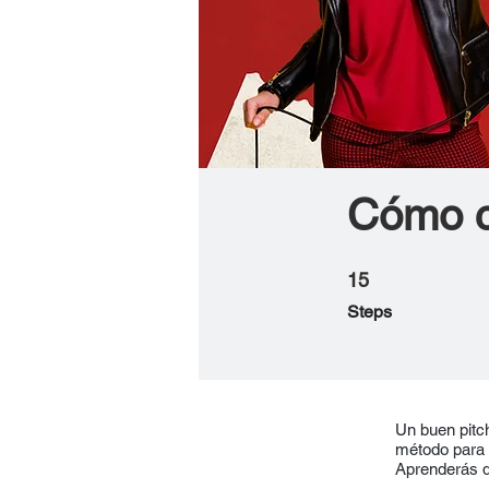
Cómo c
15
15 Steps
Steps
Un buen pitch
método para l
Aprenderás d