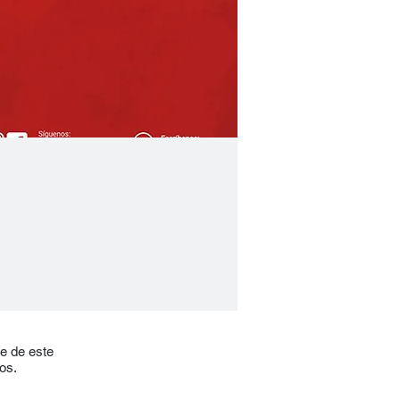
te de este
os.