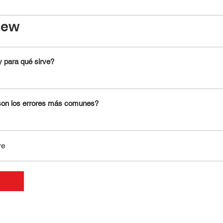
iew
 para qué sirve?
son los errores más comunes?
re