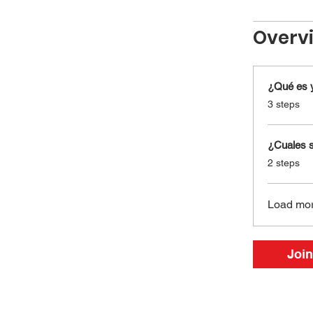
Overv
¿Qué es y
.
3 steps
¿Cuales 
.
2 steps
Load mo
Join