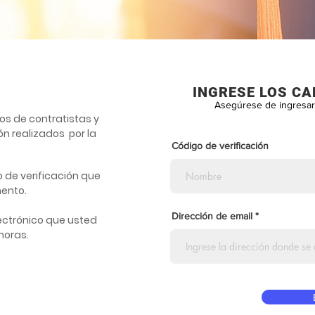
INGRESE LOS C
Asegúrese de ingresar 
dos de contratistas y
n realizados por la
Código de verificación
o de verificación que
mento.
Dirección de email
lectrónico que usted
horas.