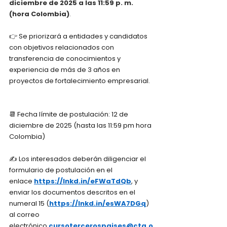
diciembre de 2025 a las 11:59 p. m. 
(hora Colombia)
. 
👉 Se priorizará a entidades y candidatos 
con objetivos relacionados con 
transferencia de conocimientos y 
experiencia de más de 3 años en 
proyectos de fortalecimiento empresarial.
📆 Fecha límite de postulación: 12 de 
diciembre de 2025 (hasta las 11:59 pm hora 
Colombia)
✍ Los interesados deberán diligenciar el 
formulario de postulación en el 
enlace 
https://lnkd.in/eFWaTdQb
, y 
enviar los documentos descritos en el 
numeral 15 (​
https://lnkd.in/esWA7DGq
) 
al correo 
electrónico 
cursotercerospaises@cta.o