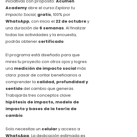
iniciativas con propósito: 
Acumen 
Academy
 abre el curso 
Explora tu 
Impacto Social
, 
gratis
, 100% por 
WhatsApp
, con inicio el 
22 de octubre
 y 
una duración de 
6 semanas
. Al finalizar 
todas las actividades y la encuesta, 
podrás obtener 
certificado
.
El programa está diseñado para que 
mires tu proyecto con otros ojos y logres 
una 
medición de impacto social
 más 
clara: pasar de contar beneficiarios a 
comprender la 
calidad, profundidad y 
sentido
 del cambio que generas. 
Trabajarás tres conceptos clave: 
hipótesis de impacto, modelo de 
impacto y bases de la teoría de 
cambio
.
Solo necesitas un 
celular
 y acceso a 
WhatsApp
. La dedicación estimada es 