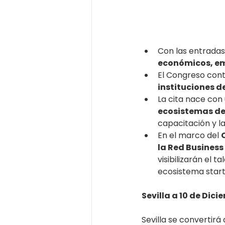
Con las entradas
económicos, em
El Congreso cont
instituciones d
La cita nace con 
ecosistemas de
capacitación y la
En el marco del 
la Red Business
visibilizarán el 
ecosistema start
Sevilla a 10 de Dic
Sevilla se convertirá