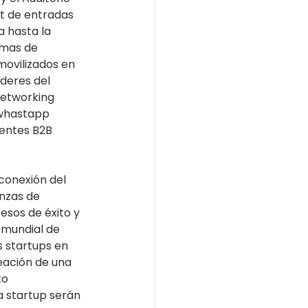
ut de entradas 
 hasta la 
rmas de 
movilizados en 
íderes del 
networking 
“whastapp 
gentes B2B 
conexión del 
nzas de 
esos de éxito y 
 mundial de 
 startups en 
reación de una 
to 
a startup serán 