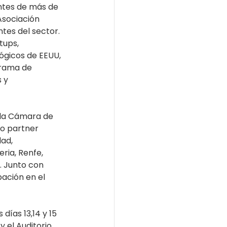
ntes de más de 
Asociación 
tes del sector. 
tups, 
ógicos de EEUU, 
grama de 
 y 
 la Cámara de 
mo partner 
ad, 
ria, Renfe, 
. Junto con 
ación en el 
días 13,14 y 15 
 el Auditorio 