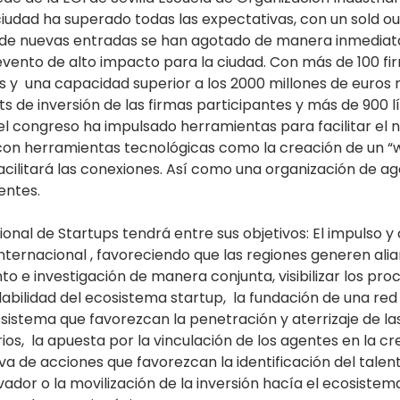
ciudad ha superado todas las expectativas, con un sold o
 de nuevas entradas se han agotado de manera inmediata
evento de alto impacto para la ciudad. Con más de 100 fi
s y  una capacidad superior a los 2000 millones de euros 
ts de inversión de las firmas participantes y más de 900 l
el congreso ha impulsado herramientas para facilitar el 
 con herramientas tecnológicas como la creación de un 
acilitará las conexiones. Así como una organización de a
entes.
onal de Startups tendrá entre sus objetivos: El impulso y 
nternacional , favoreciendo que las regiones generen alia
to e investigación de manera conjunta, visibilizar los proc
labilidad del ecosistema startup,  la fundación de una red
istema que favorezcan la penetración y aterrizaje de las
rios,  la apuesta por la vinculación de los agentes en la c
a de acciones que favorezcan la identificación del talen
dor o la movilización de la inversión hacía el ecosistem