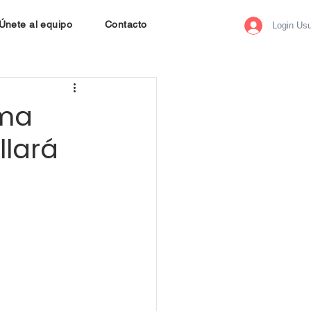
Únete al equipo
Contacto
Login Usu
ema
llará