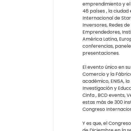
emprendimiento y el 
46 países , la ciuda
Internacional de Sta
Inversores, Redes de 
Emprendedores, Insti
América Latina, Euro
conferencias, panele
presentaciones.
El evento único en s
Comercio y la Fábrica
académico, ENISA, la 
Investigación y Educa
Cinfa , BCD events, V
estas más de 300 ins
Congreso Internacion
Y es que, el Congreso
de Diciembre en la se