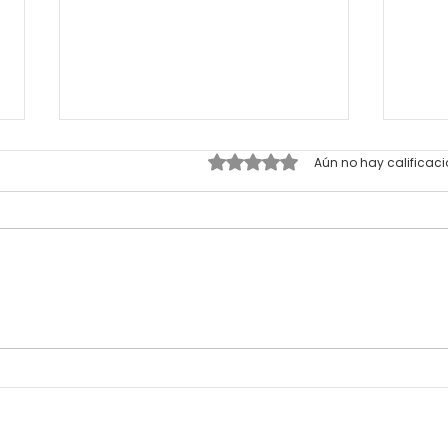
Obtuvo 0 de 5 estrellas.
Aún no hay calificac
Convocatoria abierta
Emprende
#IU35LATAM2023
conv
Inte