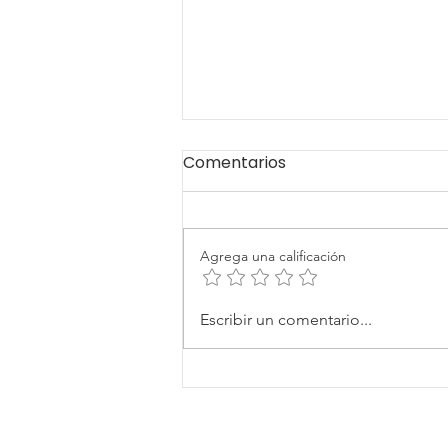
Comentarios
Agrega una calificación
Llega el Congreso
Escribir un comentario...
Internacional de Startups