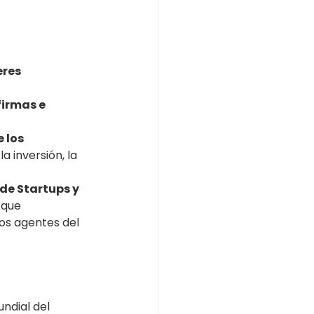
eres 
firmas e 
 los 
a inversión, la 
de Startups y 
 que 
los agentes del 
ndial del 