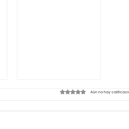
Obtuvo 0 de 5 estrellas.
Aún no hay calificac