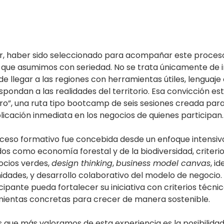
, haber sido seleccionado para acompañar este proces
 que asumimos con seriedad. No se trata únicamente de i
de llegar a las regiones con herramientas útiles, lenguaje
ondan a las realidades del territorio. Esa convicción est
o”, una ruta tipo bootcamp de seis sesiones creada par
licación inmediata en los negocios de quienes participan.
oceso formativo fue concebida desde un enfoque intensivo 
os como economía forestal y de la biodiversidad, criterio
ocios verdes, 
design thinking
, 
business model canvas
, i
dades, y desarrollo colaborativo del modelo de negocio. E
ipante pueda fortalecer su iniciativa con criterios técnico
mientas concretas para crecer de manera sostenible.
 que más valoramos de esta experiencia es la posibilidad