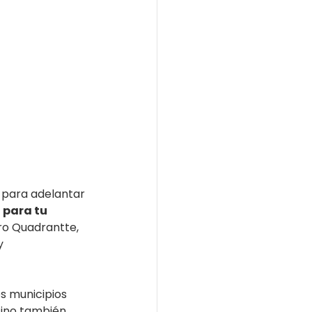
 para adelantar 
para tu 
ro Quadrantte, 
y 
es municipios 
ino también 