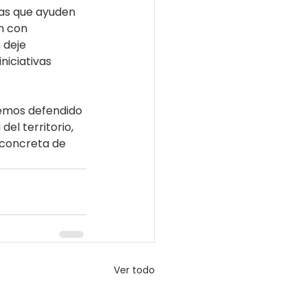
as que ayuden 
n con 
 deje 
niciativas 
hemos defendido 
l territorio, 
 concreta de 
Ver todo