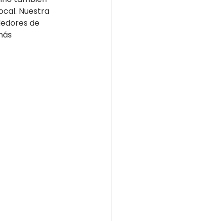
ocal. Nuestra 
edores de 
más 