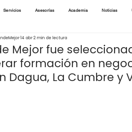
Servicios
Asesorías
Academia
Noticias
endeMejor
14 abr
2 min de lectura
e Mejor fue selecciona
erar formación en nego
n Dagua, La Cumbre y V