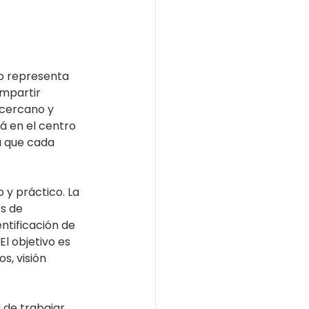
o representa 
mpartir 
 cercano y 
á en el centro 
a que cada 
y práctico. La 
s de 
dentificación de 
l objetivo es 
s, visión 
 de trabajar 