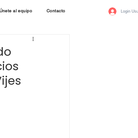
Únete al equipo
Contacto
Login Usu
do
cios
ijes