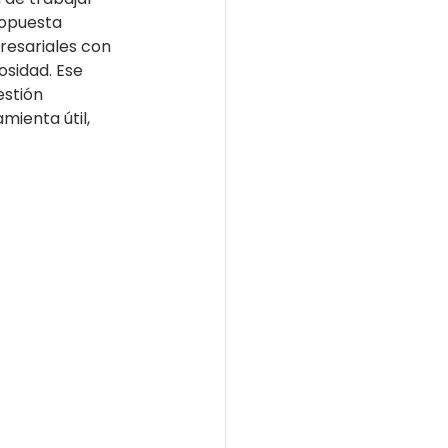
opuesta 
esariales con 
osidad. Ese 
estión 
ienta útil, 