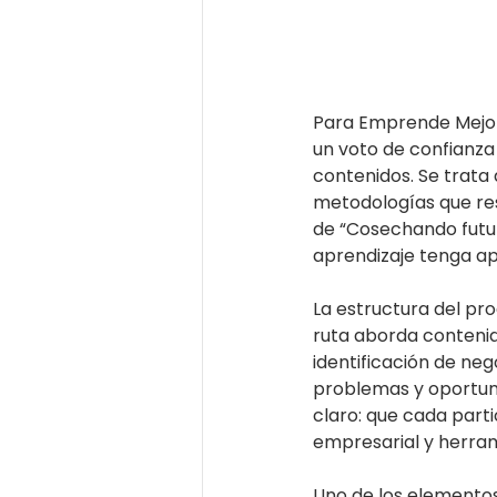
Para Emprende Mejor
un voto de confianza
contenidos. Se trata 
metodologías que resp
de “Cosechando futur
aprendizaje tenga ap
La estructura del pr
ruta aborda contenid
identificación de neg
problemas y oportuni
claro: que cada partic
empresarial y herra
Uno de los elementos