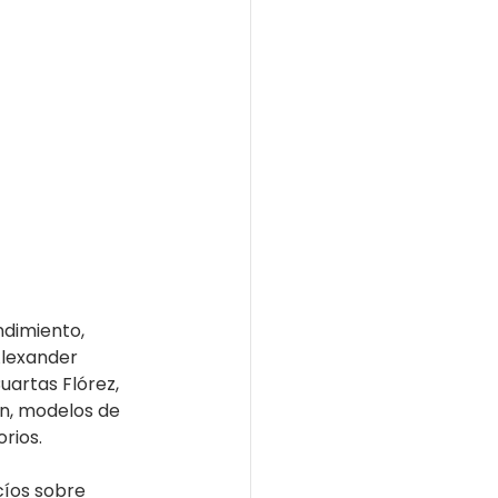
dimiento, 
Alexander 
uartas Flórez, 
ón, modelos de 
rios.
íos sobre 