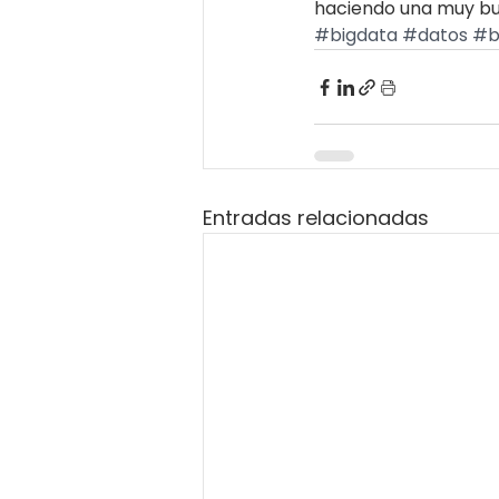
haciendo una muy bue
#bigdata
#datos
#b
Entradas relacionadas