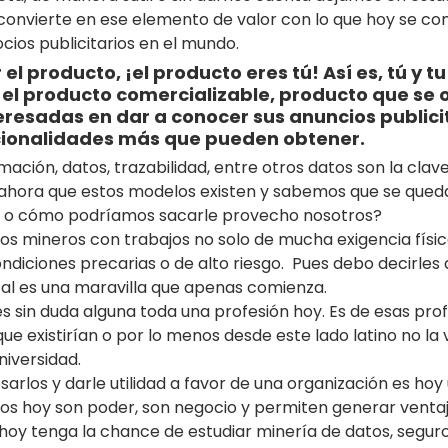
 convierte en ese elemento de valor con lo que hoy se com
ios publicitarios en el mundo. 
el producto, ¡el producto eres tú! Así es, tú y tu
el producto comercializable, producto que se o
resadas en dar a conocer sus anuncios publicit
cionalidades más que pueden obtener.
rmación, datos, trazabilidad, entre otros datos son la clav
, ahora que estos modelos existen y sabemos que se qued
 o cómo podríamos sacarle provecho nosotros? 
os mineros con trabajos no solo de mucha exigencia física
iciones precarias o de alto riesgo.  Pues debo decirles 
tal es una maravilla que apenas comienza. 
s sin duda alguna toda una profesión hoy. Es de esas pro
e existirían o por lo menos desde este lado latino no la 
iversidad. 
sarlos y darle utilidad a favor de una organización es hoy 
tos hoy son poder, son negocio y permiten generar ventaj
 hoy tenga la chance de estudiar minería de datos, segur