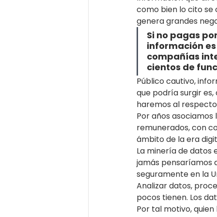
como bien lo cito se
genera grandes negoc
Si no pagas por 
información es 
compañías inte
cientos de fun
Público cautivo, info
que podría surgir es
haremos al respecto
Por años asociamos l
remunerados, con cond
ámbito de la era digi
La minería de datos e
jamás pensaríamos qu
seguramente en la Un
Analizar datos, proce
pocos tienen. Los da
Por tal motivo, quien