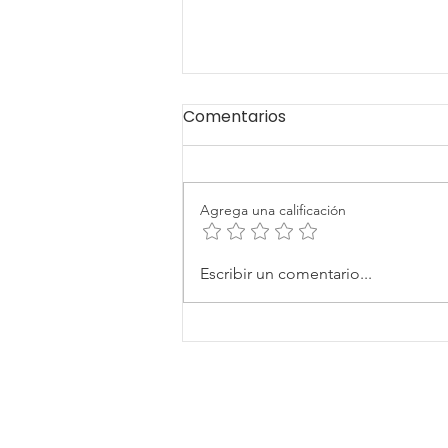
Comentarios
Agrega una calificación
La pregunta que Colombia
Escribir un comentario...
debería hacerle a su
próximo presidente