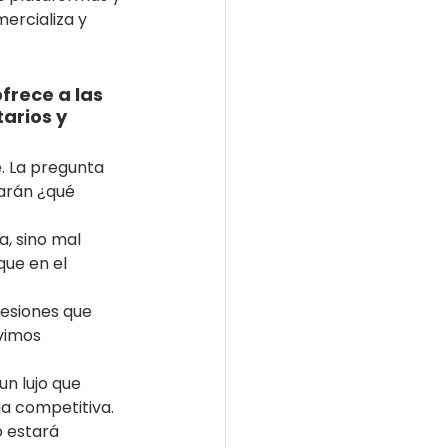
ercializa y 
 
frece a las 
arios y 
e. La pregunta 
arán ¿qué 
, sino mal 
que en el 
fesiones que 
vimos 
un lujo que 
a competitiva.  
o estará 