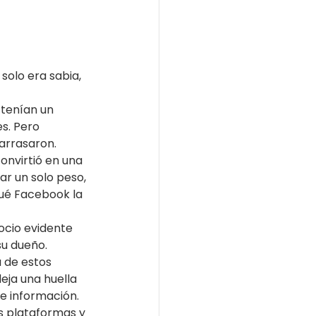
solo era sabia, 
tenían un 
s. Pero 
arrasaron. 
nvirtió en una 
r un solo peso, 
ué Facebook la 
ocio evidente 
su dueño. 
 de estos 
eja una huella 
e información. 
s plataformas y 