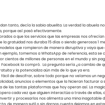
an tanto, decía la sabia abuelita. La verdad la abuela no 
a, porque así pasó efectivamente. 
dos a que los servicios que las empresas nos ofrecían 
 la gratuidad nos duraba 15 días o siendo generosos 1 me
modelos que rompieron de manera disruptiva y vaya que 
un ejemplo, tomemos a WhatsApp de referencia, esta se co
r cientos de millones de personas en el mundo y sin paga
 Facebook la compró.  La pregunta sería ¿a cambio de q
atuita y la potencializa aún más de lo que ya era. 
 fácil de descifrar, sobre todo porque no veíamos un neg
ublicidad, anuncios o elementos que la hicieran facturar a 
 de las tantas plataformas que hoy operan así. La magia
era cada vez que alguien interactúa a través de ellas, d
onvertir y procesarlos nos alimenta una mina inagotable d
cta, de manera sutil o sin darnos cuenta dejamos en esta