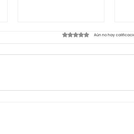
Obtuvo 0 de 5 estrellas.
Aún no hay calificac
Oportunidades clave en
BID 
formación, empleabilidad
2025
e impacto social.
inno
públ
iden