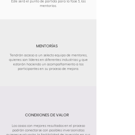
Este será el punto de partida para la fase 3, las
mentorías.
MENTORÍAS
Tendrán acceso a un selecto equipo de mentores,
quienes son líderes en diferentes industrias y que
estarán haciendo un acompañamiento a los
participantes en su proceso de mejora.
CONEXIONES DE VALOR
Los casos con mejores resultados en el proceso
podrán conectarse con posibles inversionistas
quienes evaluarán la factibilidad de inversión en sus