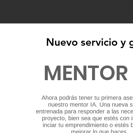
Nuevo servicio y g
Nuevo servicio y g
MENTOR
Ahora podrás tener tu primera ase
nuestro mentor IA. Una nueva s
entrenada para responder a las nece
proyecto, bien sea que estés con 
inciar tu emprendimiento o estés
mejorar lo que haces.