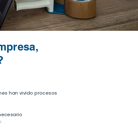
empresa,
?
nes han vivido procesos
necesario
.