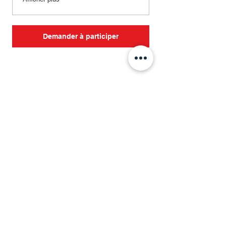
Demander à participer
Fundación Emprende Mejor
Correo
:
hola@emprendemejor.org
WhatsApp
: (+57)
3102990639
Entérate de nuestras actualizaciones
Ingresa tu correo aquí
Regístrate