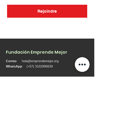
Rejoindre
Fundación Emprende Mejor
Correo
:
hola@emprendemejor.org
WhatsApp
: (+57)
3102990639
Entérate de nuestras actualizaciones
Ingresa tu correo aquí
Regístrate
Consulte nuestra política de datos aquí