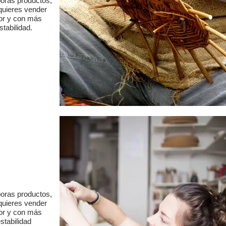
boras productos,
quieres vender
or y con más
stabilidad.
boras productos,
quieres vender
or y con más
stabilidad