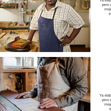
Ya ela
pero 
mej
e
Ya ela
pero 
mej
e