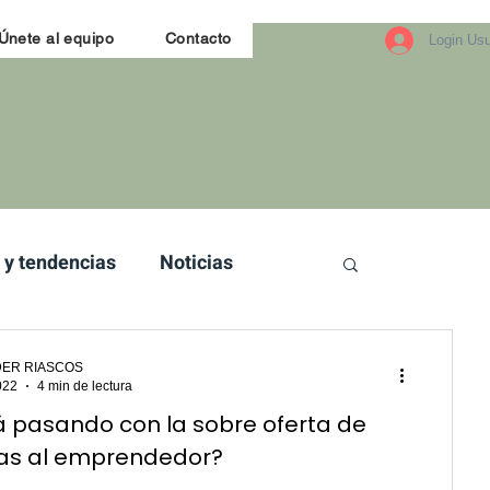
Únete al equipo
Contacto
Login Usu
 y tendencias
Noticias
ER RIASCOS
022
4 min de lectura
á pasando con la sobre oferta de
s al emprendedor?