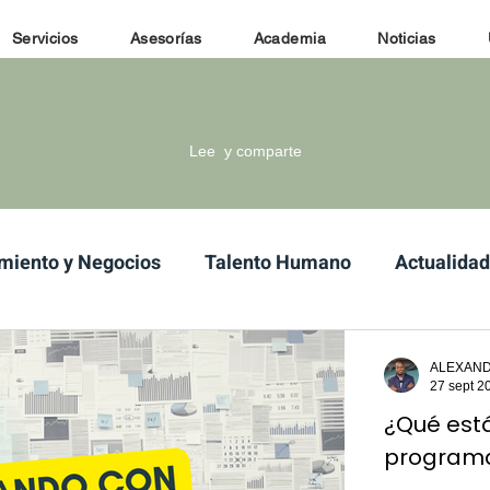
Servicios
Asesorías
Academia
Noticias
Lee y comparte
miento y Negocios
Talento Humano
Actualidad
o freire+, OEI
ALEXAND
27 sept 2
¿Qué est
programa