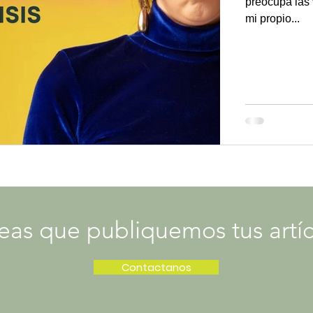
preocupa las 
mi propio...
eas que publiquemos tus artíc
Contactanos