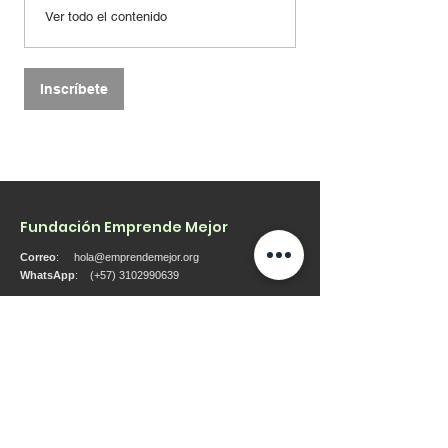
Ver todo el contenido
Inscríbete
Fundación Emprende Mejor
Correo
:
hola@emprendemejor.org
WhatsApp
: (+57)
3102990639
Entérate de nuestras actualizaciones
Ingresa tu correo aquí
Regístrate