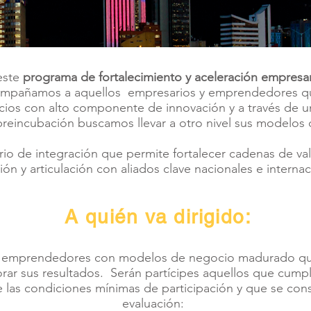
este
programa de fortalecimiento y aceleración empresar
mpañamos a aquellos empresarios y emprendedores q
icios con alto componente de innovación y a través de 
preincubación buscamos llevar a otro nivel sus modelos
io de integración que permite fortalecer cadenas de val
ación y articulación con aliados clave nacionales e interna
A quién va dirigido:
y emprendedores con modelos de negocio madurado qu
orar sus resultados. Serán partícipes aquellos que cumpl
 las condiciones mínimas de participación y que se cons
evaluación: