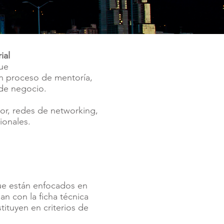
ial
ue
un proceso de mentoría,
 de negocio.
or, redes de networking,
cionales.
e están enfocados en
an con la ficha técnica
tituyen en criterios de