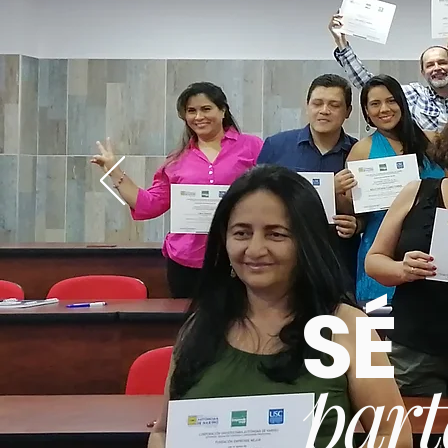
SÉ
part