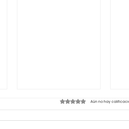
Obtuvo 0 de 5 estrellas.
Aún no hay calificac