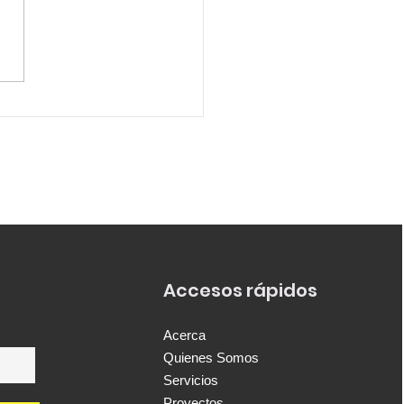
o Mundial abre
ulaciones al
grama de Jóvenes
ajadores Max Thabiso
ns 2026
Accesos rápidos
Acerca
Quienes Somos
Servicios
Proyectos