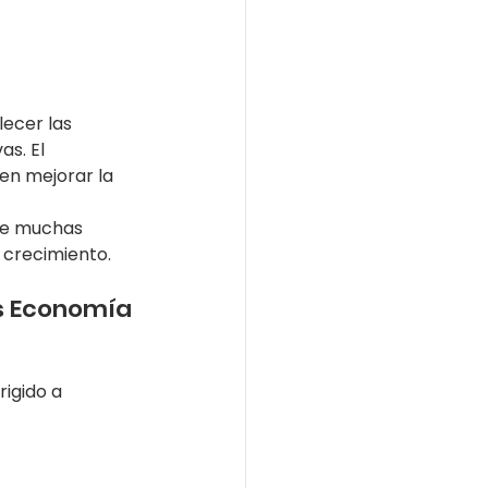
lecer las 
s. El 
n mejorar la 
de muchas 
 crecimiento.
s Economía 
rigido a 