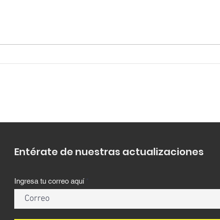
Convocatoria gratuita
Banc
para startups con
post
tracción e impacto
Pro
Emb
Edki
Entérate de nuestras actualizaciones
Ingresa tu correo aquí