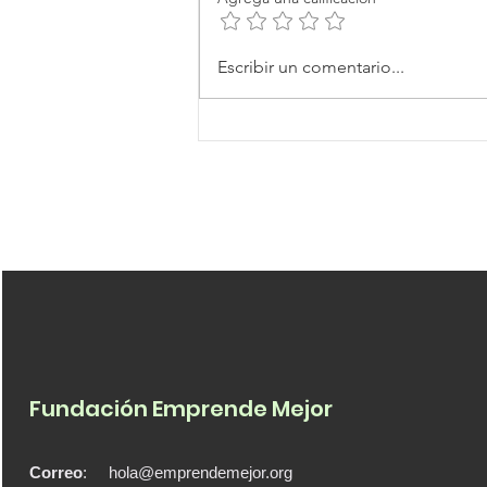
Digital Cities Innovation
Escribir un comentario...
Accelerator: fondos para
ciudades innovadoras
Fundación Emprende Mejor
Correo
:
hola@emprendemejor.org