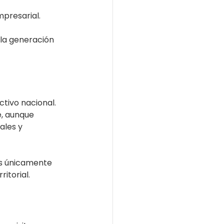
presarial.
la generación 
ivo nacional. 
, aunque 
ales y 
s únicamente 
itorial.