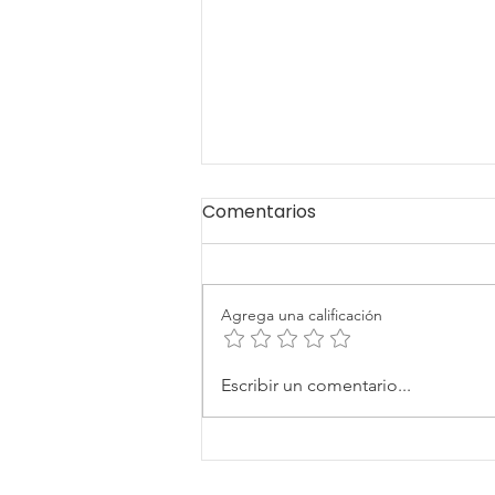
Comentarios
Agrega una calificación
Convocatoria ESOs de
Escribir un comentario...
Impacto en Colombia
abre postulaciones para
organizaciones que