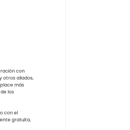
ración con 
 otros aliados, 
tplace más 
de los 
 con el 
nte gratuita, 