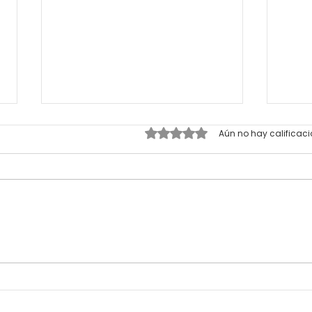
Obtuvo 0 de 5 estrellas.
Aún no hay calificac
Impulsa el crecimiento de
Moo
tu negocio: llega la 3ª
abre
edición de "Capital
para
Femenino"