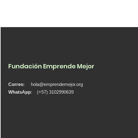
acompañan empresas
sociales
Fundación Emprende Mejor
Correo
:
hola@emprendemejor.org
WhatsApp
: (+57) 3102990639