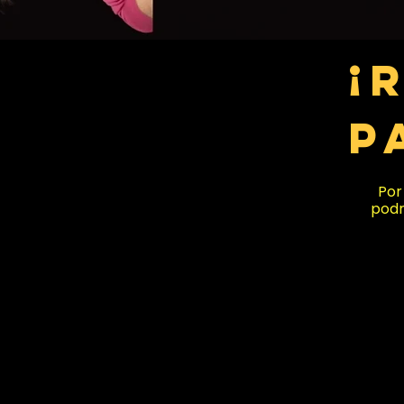
¡
P
Por
podr