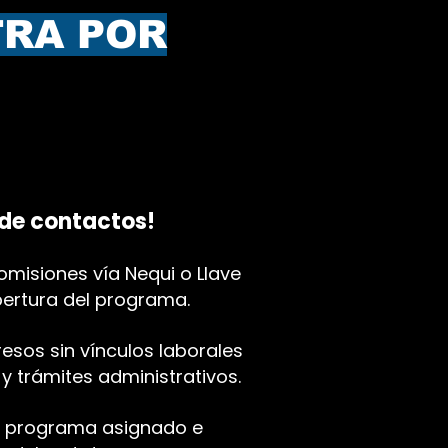
TRA POR
 de contactos!
misiones vía Nequi o Llave
pertura del programa.
esos sin vínculos laborales
 trámites administrativos.
el programa asignado e