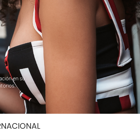
ación en su
torios.
RNACIONAL