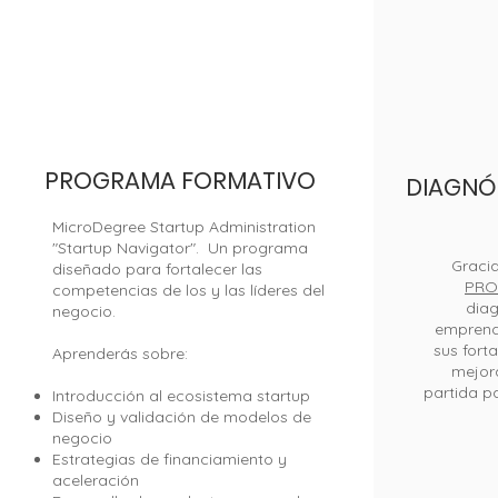
PROGRAMA FORMATIVO
DIAGNÓ
Branding
MicroDegree Startup Administration
"Startup Navigator".
Un programa
Gracia
diseñado para fortalecer las
PRO
co
mpetencia
s de los y las líderes de
l
diag
negocio.
emprendi
sus fort
Aprenderás sobre:
mejora
partida pa
Introducción al ecosistema startup
Diseño y validación de modelos de
negocio
Estrategias de financiamiento y
aceleración